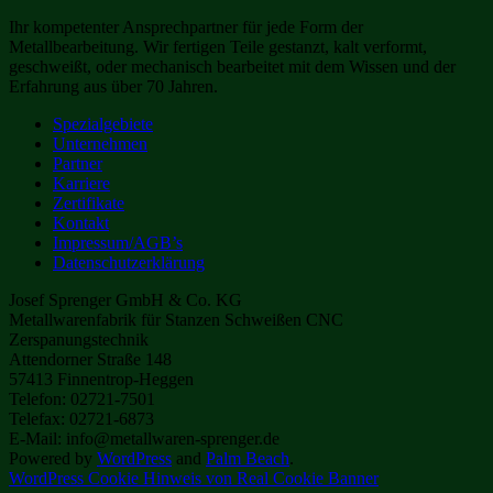
Ihr kompetenter Ansprechpartner für jede Form der
Metallbearbeitung. Wir fertigen Teile gestanzt, kalt verformt,
geschweißt, oder mechanisch bearbeitet mit dem Wissen und der
Erfahrung aus über 70 Jahren.
Spezialgebiete
Unternehmen
Partner
Karriere
Zertifikate
Kontakt
Impressum/AGB’s
Datenschutzerklärung
Josef Sprenger GmbH & Co. KG
Metallwarenfabrik für Stanzen Schweißen CNC
Zerspanungstechnik
Attendorner Straße 148
57413 Finnentrop-Heggen
Telefon: 02721-7501
Telefax: 02721-6873
E-Mail: info@metallwaren-sprenger.de
Powered by
WordPress
and
Palm Beach
.
WordPress Cookie Hinweis von Real Cookie Banner